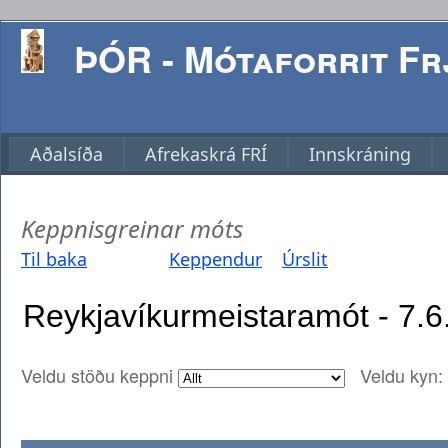
ÞÓR - Mótaforrit Frj
Aðalsíða
Afrekaskrá FRÍ
Innskráning
Keppnisgreinar móts
Til baka
Keppendur
Úrslit
Veldu stöðu keppni
Veldu kyn: