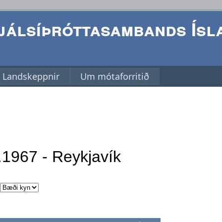
álsíþróttasambands Ísl
Landskeppnir
Um mótaforritið