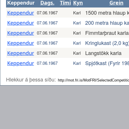
Keppendur
Dags.
Tími
Kyn
Grein
1500 metra hlaup k
Keppendur
07.06.1967
Karl
200 metra hlaup ka
Keppendur
07.06.1967
Karl
Fimmtarþraut karla
Keppendur
07.06.1967
Karl
Kringlukast (2,0 kg
Keppendur
07.06.1967
Karl
Langstökk karla
Keppendur
07.06.1967
Karl
Spjótkast (Fyrir 19
Keppendur
07.06.1967
Karl
Hlekkur á þessa síðu: