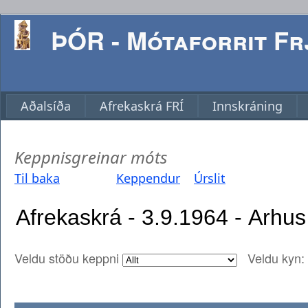
ÞÓR - Mótaforrit Frj
Aðalsíða
Afrekaskrá FRÍ
Innskráning
Keppnisgreinar móts
Til baka
Keppendur
Úrslit
Veldu stöðu keppni
Veldu kyn: