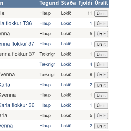
Úrslit
in
Tegund
Staða
Fjoldi
la
Hlaup
Lokið
11
la flokkur T36
Hlaup
Lokið
1
enna
Hlaup
Lokið
5
nna flokkur 37
Hlaup
Lokið
1
enna flokkur 37
Tæknigr
Lokið
1
Tæknigr
Lokið
4
 Kvenna
Tæknigr
Lokið
8
Karla
Hlaup
Lokið
2
 Kvenna
Hlaup
Lokið
1
arla flokkur 36
Hlaup
Lokið
1
rla
Hlaup
Lokið
5
venna
Hlaup
Lokið
2