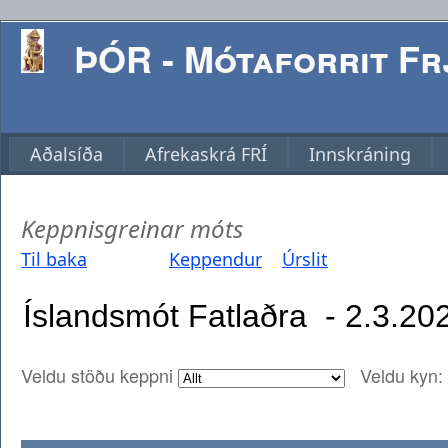
ÞÓR - Mótaforrit Frj
Aðalsíða
Afrekaskrá FRÍ
Innskráning
Keppnisgreinar móts
Til baka
Keppendur
Úrslit
Veldu stöðu keppni
Veldu kyn: