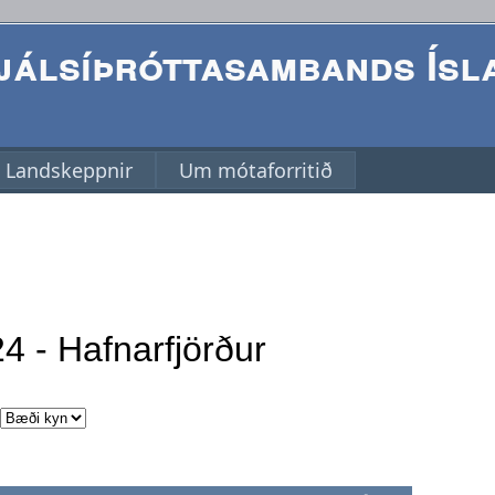
álsíþróttasambands Ísl
Landskeppnir
Um mótaforritið