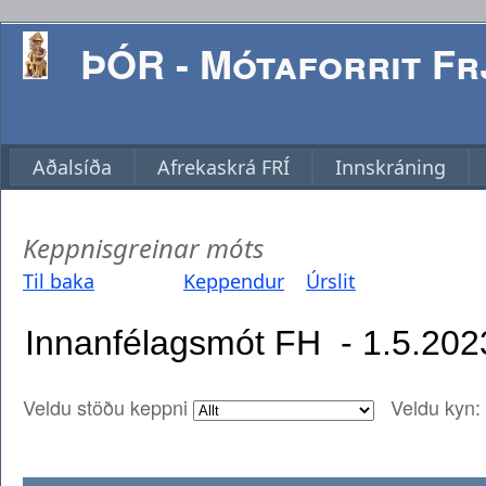
ÞÓR - Mótaforrit Frj
Aðalsíða
Afrekaskrá FRÍ
Innskráning
Keppnisgreinar móts
Til baka
Keppendur
Úrslit
Veldu stöðu keppni
Veldu kyn: