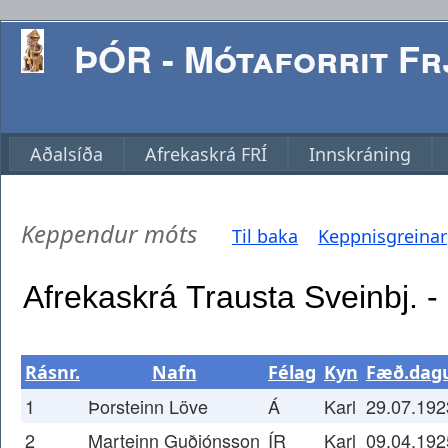
ÞÓR - Mótaforrit Frj
Aðalsíða
Afrekaskrá FRÍ
Innskráning
Keppendur móts
Til baka
Keppnisgreinar
Rásnr.
Nafn
Félag
Kyn
Fæð.dag
1
Þorsteinn Löve
Á
Karl
29.07.192
2
Marteinn Guðjónsson
ÍR
Karl
09.04.192