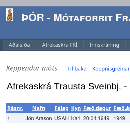
ÞÓR - Mótaforrit Frj
Aðalsíða
Afrekaskrá FRÍ
Innskráning
Keppendur móts
Til baka
Keppnisgreinar
Rásnr.
Nafn
Félag
Kyn
Fæð.dagur
Fæð.á
1
Jón Arason
USAH
Karl
20.04.1949
1949