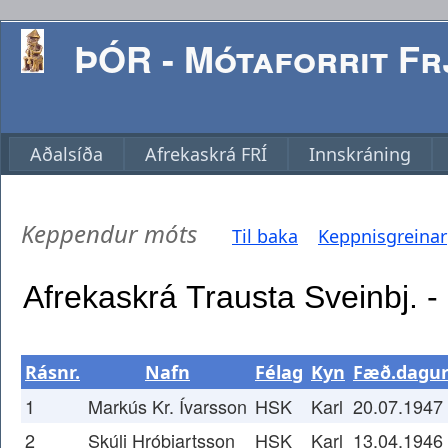
ÞÓR - Mótaforrit Frj
Aðalsíða
Afrekaskrá FRÍ
Innskráning
Keppendur móts
Til baka
Keppnisgreinar
Rásnr.
Nafn
Félag
Kyn
Fæð.dagu
1
Markús Kr. Ívarsson
HSK
Karl
20.07.1947
2
Skúli Hróbjartsson
HSK
Karl
13.04.1946