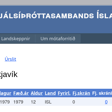
álsíþróttasambands Ísl
Landskeppnir
Um mótaforritið
Úrslit
Fj. skrán
dagur
Fæð.ár
Aldur
Land
Fyrirl.
Fj.skrán
.1979
1979
12
ISL
0
0