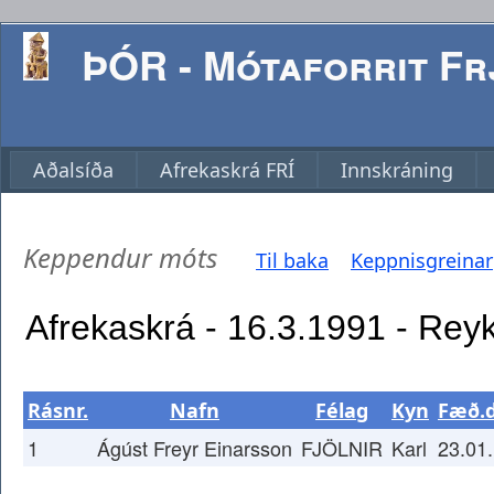
ÞÓR - Mótaforrit Frj
Aðalsíða
Afrekaskrá FRÍ
Innskráning
Keppendur móts
Til baka
Keppnisgreinar
Rásnr.
Nafn
Félag
Kyn
Fæð.
1
Ágúst Freyr Einarsson
FJÖLNIR
Karl
23.01