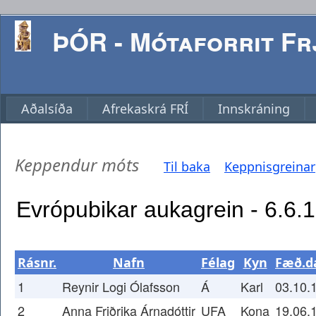
ÞÓR - Mótaforrit Frj
Aðalsíða
Afrekaskrá FRÍ
Innskráning
Keppendur móts
Til baka
Keppnisgreinar
Rásnr.
Nafn
Félag
Kyn
Fæð.d
1
Reynir Logi Ólafsson
Á
Karl
03.10.
2
Anna Friðrika Árnadóttir
UFA
Kona
19.06.