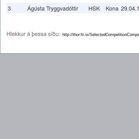
3
Ágústa Tryggvadóttir
HSK
Kona
29.04.
Hlekkur á þessa síðu: