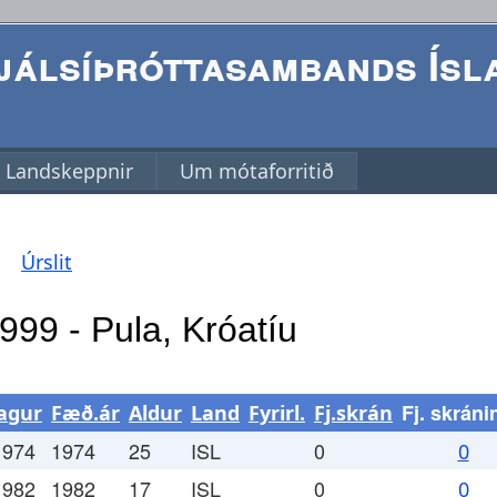
álsíþróttasambands Ísl
Landskeppnir
Um mótaforritið
Úrslit
Fj. skráni
agur
Fæð.ár
Aldur
Land
Fyrirl.
Fj.skrán
1974
1974
25
ISL
0
0
1982
1982
17
ISL
0
0