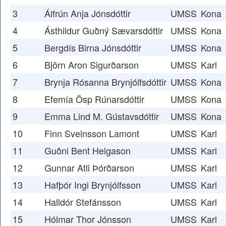
3
Álfrún Anja Jónsdóttir
UMSS
Kona
4
Ásthildur Guðný Sævarsdóttir
UMSS
Kona
5
Bergdís Birna Jónsdóttir
UMSS
Kona
6
Björn Aron Sigurðarson
UMSS
Karl
7
Brynja Rósanna Brynjólfsdóttir
UMSS
Kona
8
Efemía Ösp Rúnarsdóttir
UMSS
Kona
9
Emma Lind M. Gústavsdóttir
UMSS
Kona
10
Finn Sveinsson Lamont
UMSS
Karl
11
Guðni Bent Helgason
UMSS
Karl
12
Gunnar Atli Þórðarson
UMSS
Karl
13
Hafþór Ingi Brynjólfsson
UMSS
Karl
14
Halldór Stefánsson
UMSS
Karl
15
Hólmar Thor Jónsson
UMSS
Karl