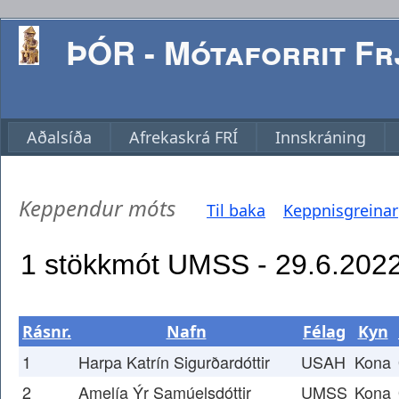
ÞÓR - Mótaforrit Frj
Aðalsíða
Afrekaskrá FRÍ
Innskráning
Keppendur móts
Til baka
Keppnisgreinar
Rásnr.
Nafn
Félag
Kyn
1
Harpa Katrín Sigurðardóttir
USAH
Kona
2
Amelía Ýr Samúelsdóttir
UMSS
Kona