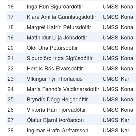
16
Inga Rún Sigurðardóttir
UMSS
Kona
17
Klara Amilía Gunnlaugsdóttir
UMSS
Kona
18
Margrét Katrín Pétursdóttir
UMSS
Kona
19
Matthildur Lilja Jónsdóttir
UMSS
Kona
20
Ólöf Una Pétursdóttir
UMSS
Kona
21
Sigurbjörg Inga Sigfúsdóttir
UMSS
Kona
22
Herdís Rós Elvarsdóttir
UMSS
Kona
23
Víkingur Týr Thorlacius
UMSS
Karl
24
María Fanndís Valdimarsdóttir
UMSS
Kona
25
Bryndís Dögg Helgadóttir
UMSS
Kona
26
Viktoría Rán Tjörvadóttir
UMSS
Kona
27
Ólafur Bjarni Þórðarson
UMSS
Karl
28
Ingimar Hrafn Grétarsson
UMSS
Karl