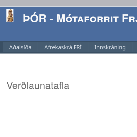
ÞÓR - Mótaforrit Frj
Aðalsíða
Afrekaskrá FRÍ
Innskráning
Verðlaunatafla