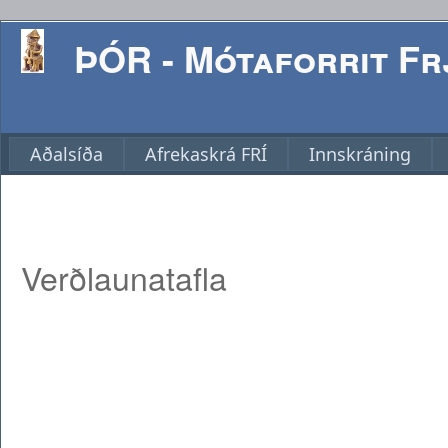
ÞÓR - Mótaforrit Frj
Aðalsíða
Afrekaskrá FRÍ
Innskráning
Verðlaunatafla