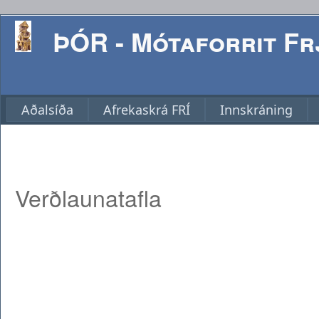
ÞÓR - Mótaforrit Frj
Aðalsíða
Afrekaskrá FRÍ
Innskráning
Verðlaunatafla