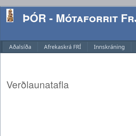
ÞÓR - Mótaforrit Frj
Aðalsíða
Afrekaskrá FRÍ
Innskráning
Verðlaunatafla