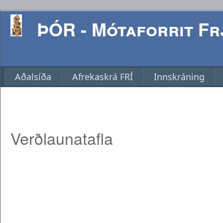
ÞÓR - Mótaforrit Frj
Aðalsíða
Afrekaskrá FRÍ
Innskráning
Verðlaunatafla