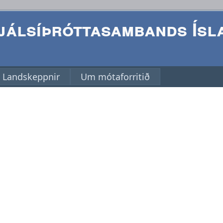
álsíþróttasambands Ísl
Landskeppnir
Um mótaforritið