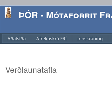
ÞÓR - Mótaforrit Frj
Aðalsíða
Afrekaskrá FRÍ
Innskráning
Verðlaunatafla