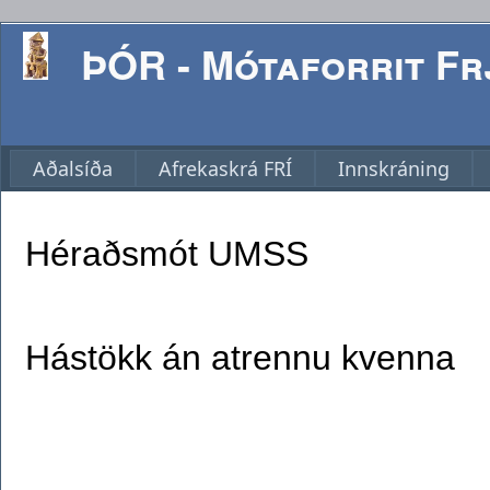
ÞÓR - Mótaforrit Frj
Aðalsíða
Afrekaskrá FRÍ
Innskráning