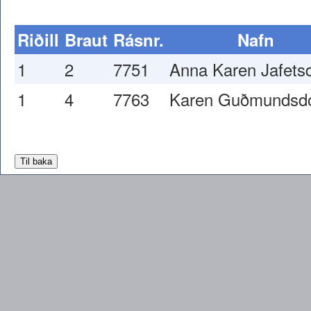
Riðill
Braut
Rásnr.
Nafn
1
2
7751
Anna Karen Jafetsd
1
4
7763
Karen Guðmundsdót