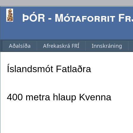
ÞÓR - Mótaforrit Frj
Aðalsíða
Afrekaskrá FRÍ
Innskráning