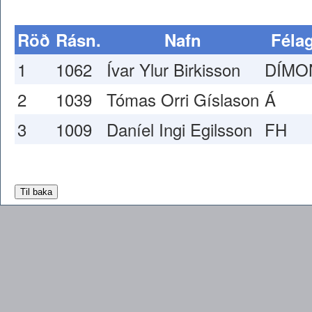
Röð
Rásn.
Nafn
Féla
1
1062
Ívar Ylur Birkisson
DÍMO
2
1039
Tómas Orri Gíslason
Á
3
1009
Daníel Ingi Egilsson
FH