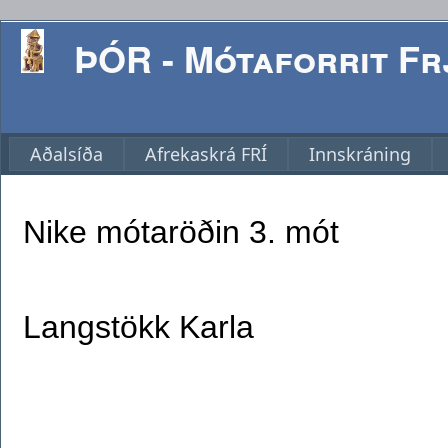
ÞÓR - Mótaforrit Frj
Aðalsíða
Afrekaskrá FRÍ
Innskráning