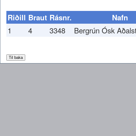
Riðill
Braut
Rásnr.
Nafn
1
4
3348
Bergrún Ósk Aðalst