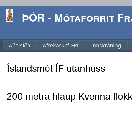
ÞÓR - Mótaforrit Frj
Aðalsíða
Afrekaskrá FRÍ
Innskráning