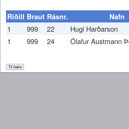
Riðill
Braut
Rásnr.
Nafn
1
999
22
Hugi Harðarson
1
999
24
Ólafur Austmann Þ