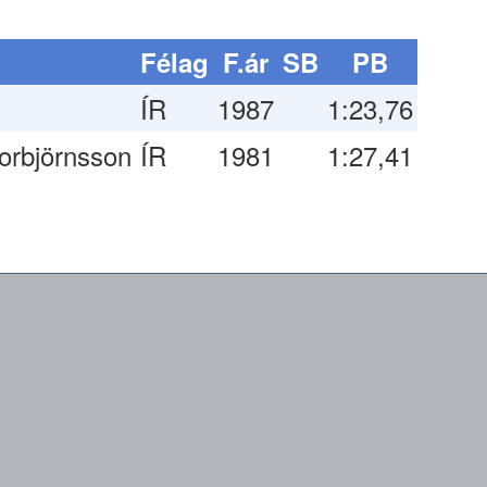
Félag
F.ár
SB
PB
ÍR
1987
1:23,76
orbjörnsson
ÍR
1981
1:27,41