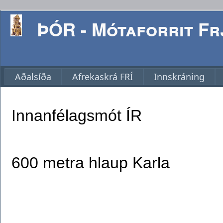
ÞÓR - Mótaforrit Frj
Aðalsíða
Afrekaskrá FRÍ
Innskráning