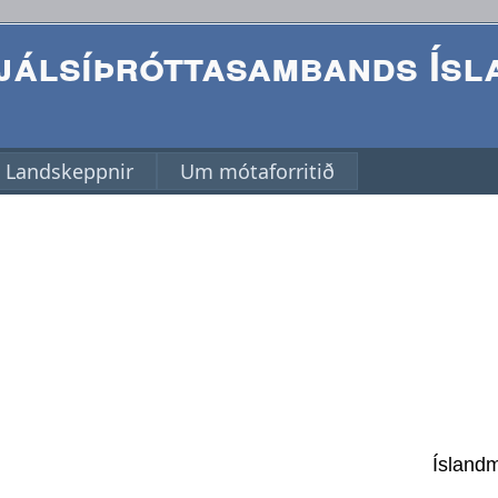
álsíþróttasambands Ísl
Landskeppnir
Um mótaforritið