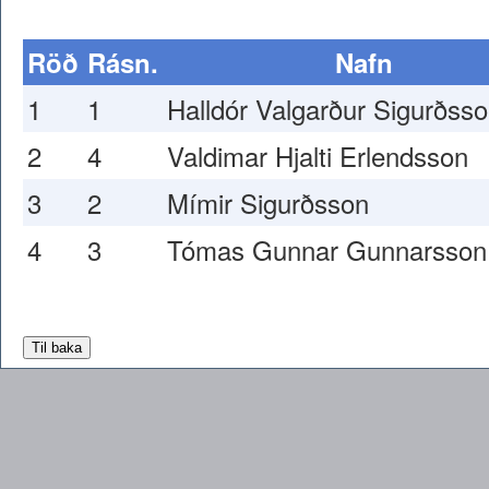
Röð
Rásn.
Nafn
1
1
Halldór Valgarður Sigurðss
2
4
Valdimar Hjalti Erlendsson
3
2
Mímir Sigurðsson
4
3
Tómas Gunnar Gunnarsson