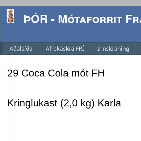
ÞÓR - Mótaforrit Frj
Aðalsíða
Afrekaskrá FRÍ
Innskráning