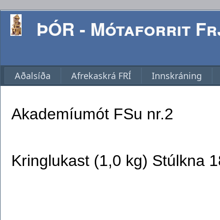
ÞÓR - Mótaforrit Frj
Aðalsíða
Afrekaskrá FRÍ
Innskráning