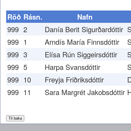
Röð
Rásn.
Nafn
999
2
Danía Berit Sigurðardóttir
999
1
Arndís María Finnsdóttir
999
3
Elísa Rún Siggeirsdóttir
999
5
Harpa Svansdóttir
999
10
Freyja Friðriksdóttir
999
11
Sara Margrét Jakobsdóttir