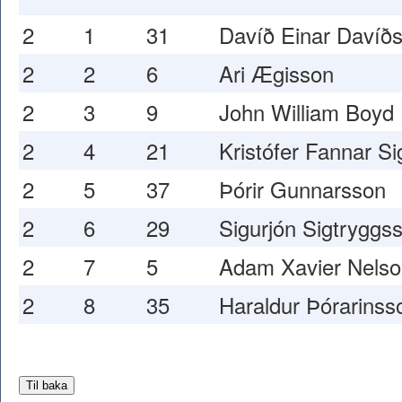
2
1
31
Davíð Einar Davíð
2
2
6
Ari Ægisson
2
3
9
John William Boyd
2
4
21
Kristófer Fannar S
2
5
37
Þórir Gunnarsson
2
6
29
Sigurjón Sigtryggs
2
7
5
Adam Xavier Nelso
2
8
35
Haraldur Þórarinss