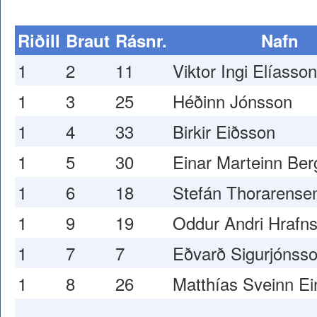
Riðill
Braut
Rásnr.
Nafn
1
2
11
Viktor Ingi Elíasson
1
3
25
Héðinn Jónsson
1
4
33
Birkir Eiðsson
1
5
30
Einar Marteinn Be
1
6
18
Stefán Thorarense
1
9
19
Oddur Andri Hrafn
1
7
7
Eðvarð Sigurjónss
1
8
26
Matthías Sveinn Ei