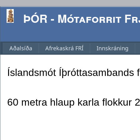
ÞÓR - Mótaforrit Frj
Aðalsíða
Afrekaskrá FRÍ
Innskráning