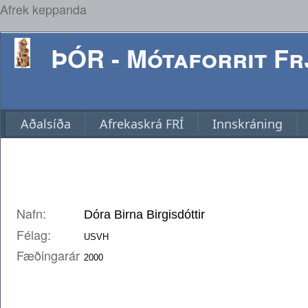
Afrek keppanda
ÞÓR - Mótaforrit Frj
Aðalsíða
Afrekaskrá FRÍ
Innskráning
Nafn:
Félag:
Fæðingarár