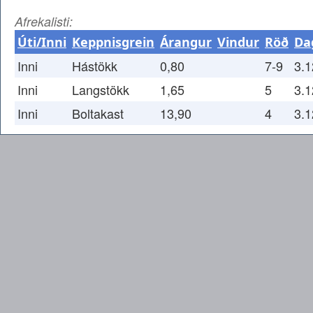
Afrekalisti:
Úti/Inni
Keppnisgrein
Árangur
Vindur
Röð
Da
Inni
Hástökk
0,80
7-9
3.1
Inni
Langstökk
1,65
5
3.1
Inni
Boltakast
13,90
4
3.1