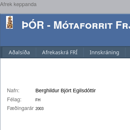
Afrek keppanda
ÞÓR - Mótaforrit Frj
Aðalsíða
Afrekaskrá FRÍ
Innskráning
Nafn:
Félag:
Fæðingarár