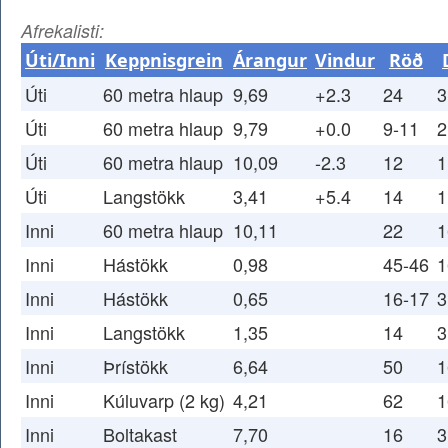
Afrekalisti:
Úti/Inni
Keppnisgrein
Árangur
Vindur
Röð
Úti
60 metra hlaup
9,69
+2.3
24
3
Úti
60 metra hlaup
9,79
+0.0
9-11
2
Úti
60 metra hlaup
10,09
-2.3
12
1
Úti
Langstökk
3,41
+5.4
14
1
Inni
60 metra hlaup
10,11
22
1
Inni
Hástökk
0,98
45-46
1
Inni
Hástökk
0,65
16-17
3
Inni
Langstökk
1,35
14
3
Inni
Þrístökk
6,64
50
1
Inni
Kúluvarp (2 kg)
4,21
62
1
Inni
Boltakast
7,70
16
3