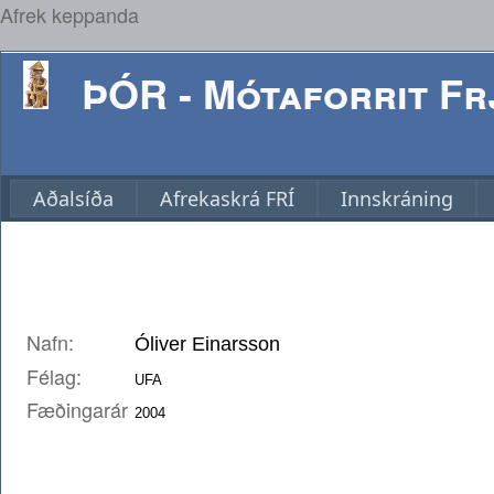
Afrek keppanda
ÞÓR - Mótaforrit Frj
Aðalsíða
Afrekaskrá FRÍ
Innskráning
Nafn:
Félag:
Fæðingarár