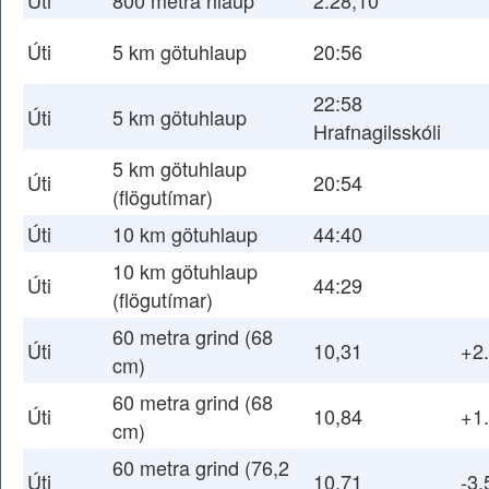
Úti
800 metra hlaup
2:28,10
Úti
5 km götuhlaup
20:56
22:58
Úti
5 km götuhlaup
Hrafnagilsskóli
5 km götuhlaup
Úti
20:54
(flögutímar)
Úti
10 km götuhlaup
44:40
10 km götuhlaup
Úti
44:29
(flögutímar)
60 metra grind (68
Úti
10,31
+2
cm)
60 metra grind (68
Úti
10,84
+1
cm)
60 metra grind (76,2
Úti
10,71
-3.