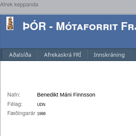
Afrek keppanda
ÞÓR - Mótaforrit Frj
Aðalsíða
Afrekaskrá FRÍ
Innskráning
Nafn:
Félag:
Fæðingarár