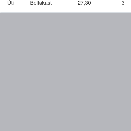
Úti
Boltakast
27,30
3