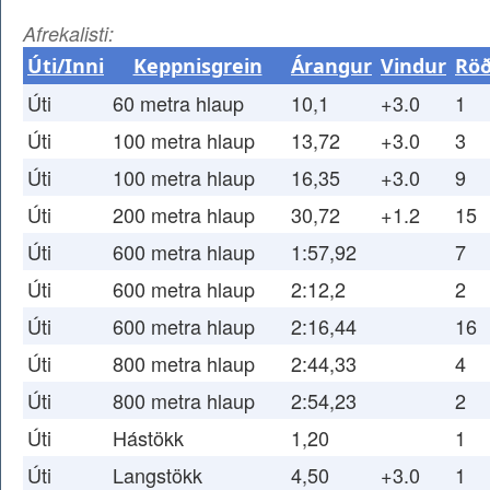
Afrekalisti:
Úti/Inni
Keppnisgrein
Árangur
Vindur
Rö
Úti
60 metra hlaup
10,1
+3.0
1
Úti
100 metra hlaup
13,72
+3.0
3
Úti
100 metra hlaup
16,35
+3.0
9
Úti
200 metra hlaup
30,72
+1.2
15
Úti
600 metra hlaup
1:57,92
7
Úti
600 metra hlaup
2:12,2
2
Úti
600 metra hlaup
2:16,44
16
Úti
800 metra hlaup
2:44,33
4
Úti
800 metra hlaup
2:54,23
2
Úti
Hástökk
1,20
1
Úti
Langstökk
4,50
+3.0
1