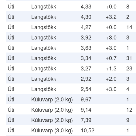
Úti
Langstökk
4,33
+0.0
8
Úti
Langstökk
4,30
+3.2
2
Úti
Langstökk
4,27
+0.0
14
Úti
Langstökk
3,92
+3.0
3
Úti
Langstökk
3,63
+3.0
1
Úti
Langstökk
3,34
+0.7
31
Úti
Langstökk
3,27
+1.3
23
Úti
Langstökk
2,92
+2.0
3
Úti
Langstökk
2,54
+3.0
4
Úti
Kúluvarp (2,0 kg)
9,67
1
Úti
Kúluvarp (2,0 kg)
9,14
12
Úti
Kúluvarp (2,0 kg)
7,39
9
Úti
Kúluvarp (3,0 kg)
10,52
1