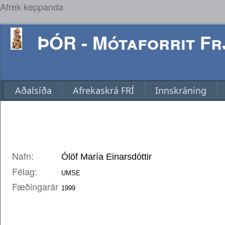
Afrek keppanda
ÞÓR - Mótaforrit Frj
Aðalsíða
Afrekaskrá FRÍ
Innskráning
Nafn:
Félag:
Fæðingarár