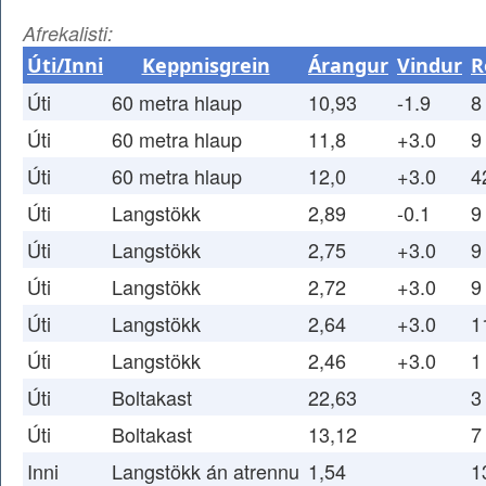
Afrekalisti:
Úti/Inni
Keppnisgrein
Árangur
Vindur
R
Úti
60 metra hlaup
10,93
-1.9
8
Úti
60 metra hlaup
11,8
+3.0
9
Úti
60 metra hlaup
12,0
+3.0
4
Úti
Langstökk
2,89
-0.1
9
Úti
Langstökk
2,75
+3.0
9
Úti
Langstökk
2,72
+3.0
9
Úti
Langstökk
2,64
+3.0
1
Úti
Langstökk
2,46
+3.0
1
Úti
Boltakast
22,63
3
Úti
Boltakast
13,12
7
Inni
Langstökk án atrennu
1,54
1