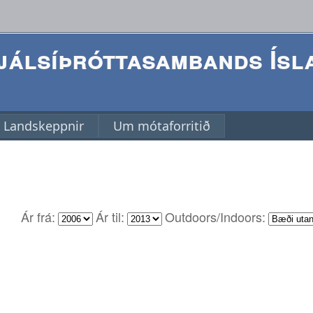
álsíþróttasambands Ísl
Landskeppnir
Um mótaforritið
Ár frá:
Ár til:
Outdoors/Indoors: