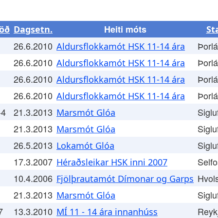
Heiti móts
öð
Dagsetn.
St
26.6.2010
Þorl
Aldursflokkamót HSK 11-14 ára
26.6.2010
Þorl
Aldursflokkamót HSK 11-14 ára
26.6.2010
Þorl
Aldursflokkamót HSK 11-14 ára
26.6.2010
Þorl
Aldursflokkamót HSK 11-14 ára
-4
21.3.2013
Siglu
Marsmót Glóa
21.3.2013
Siglu
Marsmót Glóa
26.5.2013
Siglu
Lokamót Glóa
17.3.2007
Self
Héraðsleikar HSK inni 2007
10.4.2006
Hvols
Fjölþrautamót Dímonar og Garps
21.3.2013
Siglu
Marsmót Glóa
7
13.3.2010
Reyk
MÍ 11 - 14 ára innanhúss