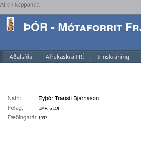
Afrek keppanda
ÞÓR - Mótaforrit Frj
Aðalsíða
Afrekaskrá FRÍ
Innskráning
Nafn:
Félag:
Fæðingarár