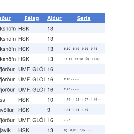
aður
Félag
Aldur
Sería
ákshöfn
HSK
13
ákshöfn
HSK
13
ákshöfn
HSK
13
8,80 - 8,19 - 9,56 - 9,73 - -
ákshöfn
HSK
13
15,44 - 16,40 - óg - 18,57 - -
fjörður
UMF. GLÓI
16
fjörður
UMF. GLÓI
16
2,43 - - - - -
fjörður
UMF. GLÓI
16
2,25 - - - - -
oss
HSK
10
1,75 - 1,62 - 1,57 - 1,49 - -
völlur
HSK
9
1,48 - 1,43 - 1,49 - - -
fjörður
UMF. GLÓI
16
7,07 - - - - -
javík
HSK
13
óg - 8,05 - 7,97 - - -