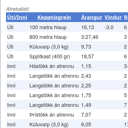
Afrekalisti:
Úti/Inni
Keppnisgrein
Árangur
Vindur
R
Úti
100 metra hlaup
16,13
-3.0
6
Úti
800 metra hlaup
3:27,46
3
Úti
Kúluvarp (3,0 kg)
9,73
2
Úti
Spjótkast (400 gr)
18,57
6
Inni
Hástökk án atrennu
1,15
3
Inni
Langstökk án atrennu
2,43
2
Inni
Langstökk án atrennu
2,25
2
Inni
Langstökk án atrennu
1,75
5
Inni
Langstökk án atrennu
1,49
7
Inni
Þrístökk án atrennu
7,07
2
Inni
Kúluvarp (3,0 kg)
8,05
1