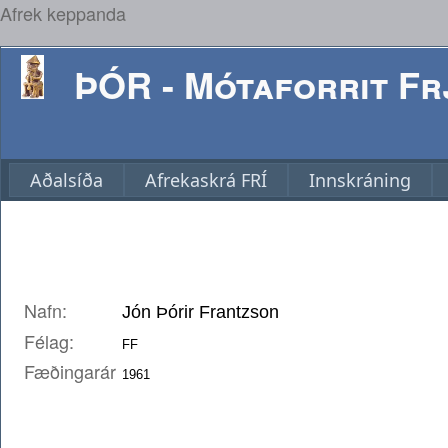
Afrek keppanda
ÞÓR - Mótaforrit Frj
Aðalsíða
Afrekaskrá FRÍ
Innskráning
Nafn:
Félag:
Fæðingarár