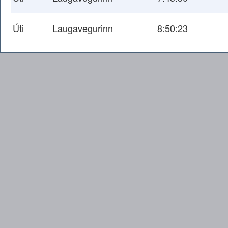
Úti
Laugavegurinn
8:50:23