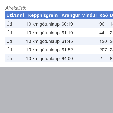
Afrekalisti:
Úti/Inni
Keppnisgrein
Árangur
Vindur
Röð
D
Úti
10 km götuhlaup
60:19
96
1
Úti
10 km götuhlaup
61:10
44
2
Úti
10 km götuhlaup
61:45
120
2
Úti
10 km götuhlaup
61:52
207
2
Úti
10 km götuhlaup
64:00
2
8