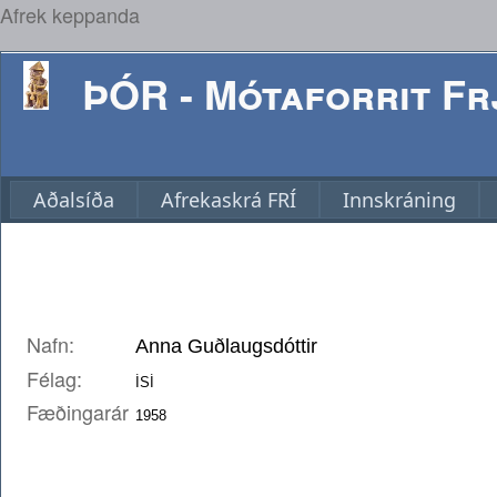
Afrek keppanda
ÞÓR - Mótaforrit Frj
Aðalsíða
Afrekaskrá FRÍ
Innskráning
Nafn:
Félag:
Fæðingarár