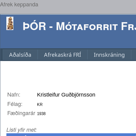
Afrek keppanda
ÞÓR - Mótaforrit Frj
Aðalsíða
Afrekaskrá FRÍ
Innskráning
Nafn:
Félag:
Fæðingarár
Listi yfir met: