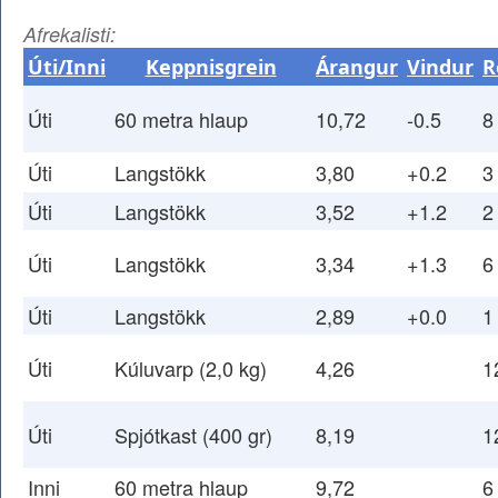
Afrekalisti:
Úti/Inni
Keppnisgrein
Árangur
Vindur
R
Úti
60 metra hlaup
10,72
-0.5
8
Úti
Langstökk
3,80
+0.2
3
Úti
Langstökk
3,52
+1.2
2
Úti
Langstökk
3,34
+1.3
6
Úti
Langstökk
2,89
+0.0
1
Úti
Kúluvarp (2,0 kg)
4,26
1
Úti
Spjótkast (400 gr)
8,19
1
Inni
60 metra hlaup
9,72
6