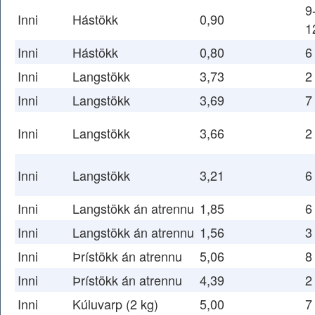
9
Inni
Hástökk
0,90
1
Inni
Hástökk
0,80
6
Inni
Langstökk
3,73
2
Inni
Langstökk
3,69
7
Inni
Langstökk
3,66
2
Inni
Langstökk
3,21
6
Inni
Langstökk án atrennu
1,85
6
Inni
Langstökk án atrennu
1,56
3
Inni
Þrístökk án atrennu
5,06
8
Inni
Þrístökk án atrennu
4,39
2
Inni
Kúluvarp (2 kg)
5,00
7