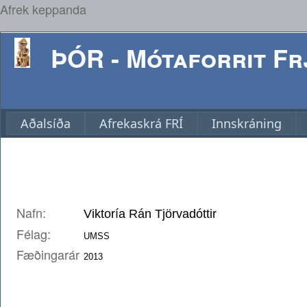
Afrek keppanda
ÞÓR - Mótaforrit Frj
Aðalsíða
Afrekaskrá FRÍ
Innskráning
Nafn:
Félag:
Fæðingarár