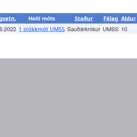
Heiti móts
gsetn.
Staður
Félag
Aldur
6.2022
Sauðárkrókur
UMSS
10
1 stökkmót UMSS