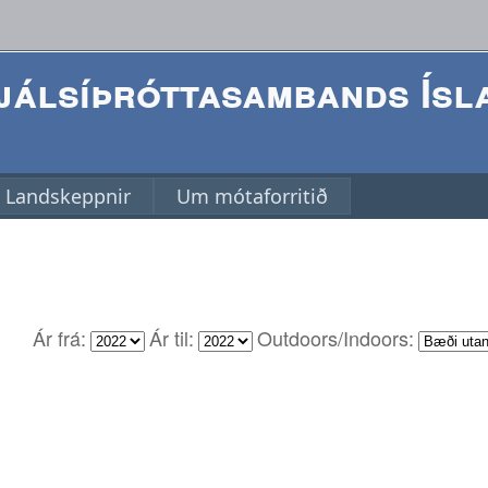
álsíþróttasambands Ísl
Landskeppnir
Um mótaforritið
Ár frá:
Ár til:
Outdoors/Indoors: