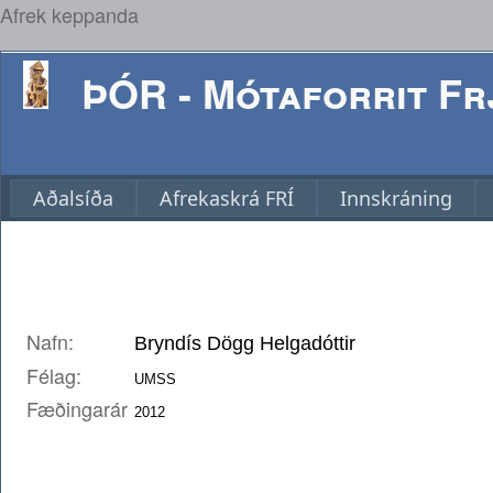
Afrek keppanda
ÞÓR - Mótaforrit Frj
Aðalsíða
Afrekaskrá FRÍ
Innskráning
Nafn:
Félag:
Fæðingarár