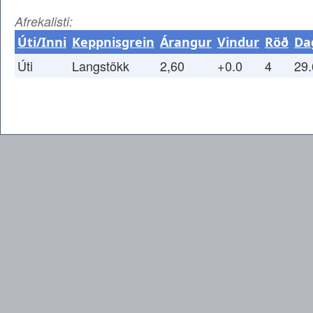
Afrekalisti:
Úti/Inni
Keppnisgrein
Árangur
Vindur
Röð
Da
Úti
Langstökk
2,60
+0.0
4
29.