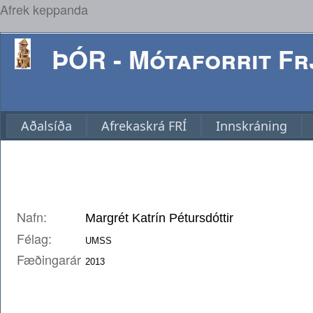
Afrek keppanda
ÞÓR - Mótaforrit Frj
Aðalsíða
Afrekaskrá FRÍ
Innskráning
Nafn:
Félag:
Fæðingarár