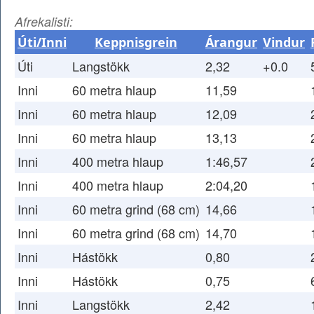
Afrekalisti:
Úti/Inni
Keppnisgrein
Árangur
Vindur
Úti
Langstökk
2,32
+0.0
Inni
60 metra hlaup
11,59
Inni
60 metra hlaup
12,09
Inni
60 metra hlaup
13,13
Inni
400 metra hlaup
1:46,57
Inni
400 metra hlaup
2:04,20
Inni
60 metra grind (68 cm)
14,66
Inni
60 metra grind (68 cm)
14,70
Inni
Hástökk
0,80
Inni
Hástökk
0,75
Inni
Langstökk
2,42