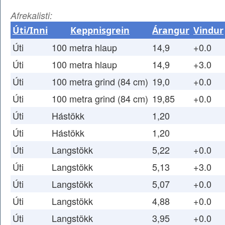
Afrekalisti:
Úti/Inni
Keppnisgrein
Árangur
Vindur
Úti
100 metra hlaup
14,9
+0.0
Úti
100 metra hlaup
14,9
+3.0
Úti
100 metra grind (84 cm)
19,0
+0.0
Úti
100 metra grind (84 cm)
19,85
+0.0
Úti
Hástökk
1,20
Úti
Hástökk
1,20
Úti
Langstökk
5,22
+0.0
Úti
Langstökk
5,13
+3.0
Úti
Langstökk
5,07
+0.0
Úti
Langstökk
4,88
+0.0
Úti
Langstökk
3,95
+0.0