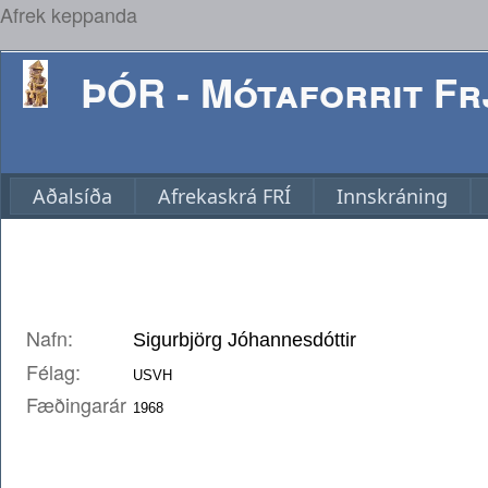
Afrek keppanda
ÞÓR - Mótaforrit Frj
Aðalsíða
Afrekaskrá FRÍ
Innskráning
Nafn:
Félag:
Fæðingarár