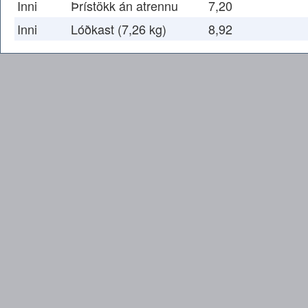
Inni
Þrístökk án atrennu
7,20
Inni
Lóðkast (7,26 kg)
8,92