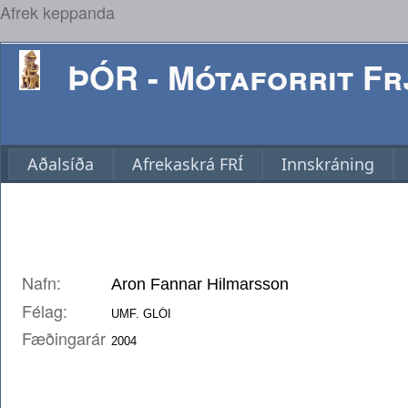
Afrek keppanda
ÞÓR - Mótaforrit Frj
Aðalsíða
Afrekaskrá FRÍ
Innskráning
Nafn:
Félag:
Fæðingarár