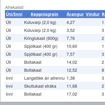
Afrekalisti:
Úti/Inni
Keppnisgrein
Árangur
Vindur
R
Úti
Kúluvarp (2,0 kg)
4,27
1
Úti
Kúluvarp (2,0 kg)
3,52
3
Úti
Kringlukast (600g)
7,76
2
Úti
Spjótkast (400 gr)
10,60
1
Úti
Spjótkast (400 gr)
7,57
3
Úti
Boltakast
14,02
2
Úti
Boltakast
12,52
8
Inni
Langstökk án atrennu
1,38
3
Inni
Skutlukast stráka
11,68
2
Inni
Boltakast
17,02
3