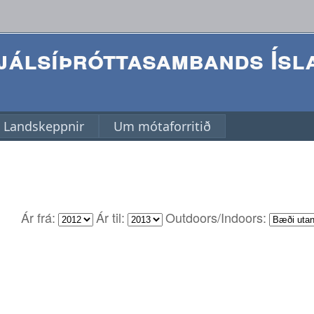
álsíþróttasambands Ísl
Landskeppnir
Um mótaforritið
Ár frá:
Ár til:
Outdoors/Indoors: