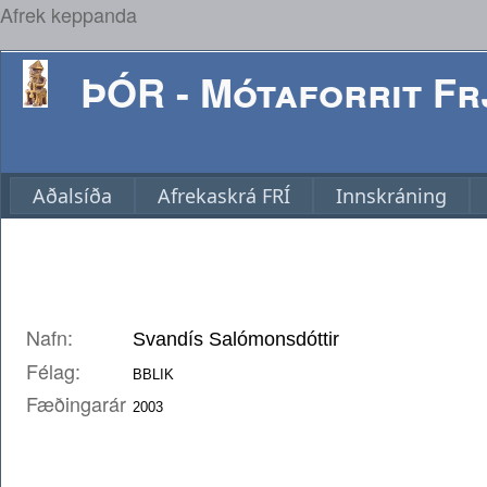
Afrek keppanda
ÞÓR - Mótaforrit Frj
Aðalsíða
Afrekaskrá FRÍ
Innskráning
Nafn:
Félag:
Fæðingarár