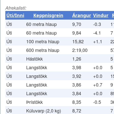
Afrekalisti:
Úti/Inni
Keppnisgrein
Árangur
Vindur
Úti
60 metra hlaup
9,70
-0.3
1
Úti
60 metra hlaup
9,84
-4.1
7
Úti
100 metra hlaup
15,82
+1.1
2
Úti
600 metra hlaup
2:19,00
5
Úti
Hástökk
1,26
5
Úti
Langstökk
3,98
+0.0
5
Úti
Langstökk
3,92
+0.0
1
Úti
Langstökk
3,86
+0.7
9
Úti
Langstökk
3,84
+0.0
8
Úti
Þrístökk
8,35
-0.5
3
Úti
Kúluvarp (2,0 kg)
8,72
7